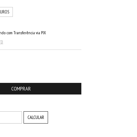
JUROS
do com Transferência via PIX
TO
ALTERAR CEP
CALCULAR