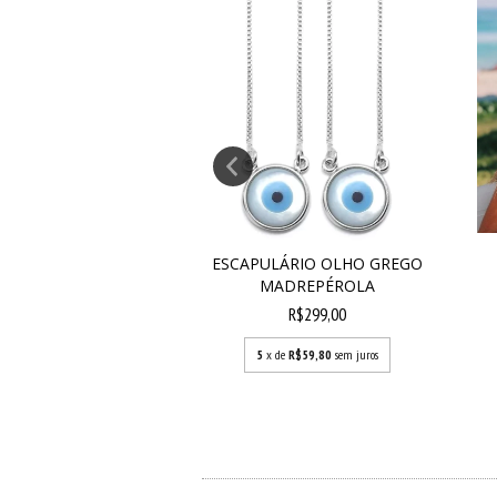
COLAR V
ESCAPULÁRIO OLHO GREGO
R$129,00
MADREPÉROLA
R$299,00
e
R$25,80
sem juros
5
x de
R$59,80
sem juros