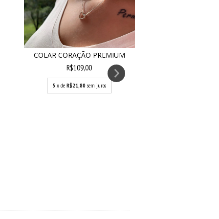
COLAR CORAÇÃO PREMIUM
R$109,00
5
x de
R$21,80
sem juros
COLAR OLHO GRE
R$189,00
5
x de
R$37,80
se