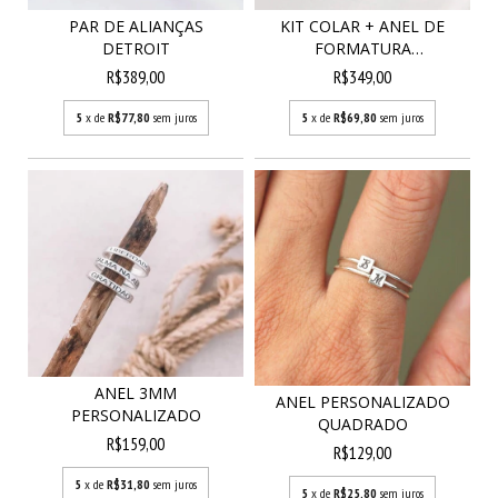
PAR DE ALIANÇAS
KIT COLAR + ANEL DE
DETROIT
FORMATURA
PERSONALIZ...
R$389,00
R$349,00
5
x de
R$77,80
sem juros
5
x de
R$69,80
sem juros
ANEL 3MM
ANEL PERSONALIZADO
PERSONALIZADO
QUADRADO
R$159,00
R$129,00
5
x de
R$31,80
sem juros
5
x de
R$25,80
sem juros